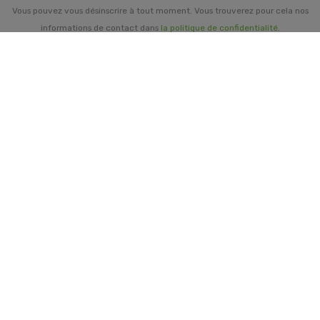
Vous pouvez vous désinscrire à tout moment. Vous trouverez pour cela nos
informations de contact dans
la politique de confidentialité
.
INFORMATIONS GÉNÉRALES

NOTRE SOCIÉTÉ

PRORISK & VOUS

NOS SERVICES

PAIEMENT
MENTIONS LÉGALES
-
CGV/CGU
-
COOKIES
© 2026 - TOUS DROITS RÉSERVÉS