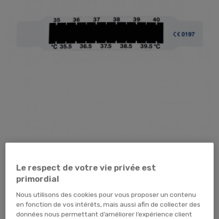
Tap pour zoomer
Le respect de votre vie privée est
2,95 €
TTC
2,46 € HT
primordial
Nous utilisons des cookies pour vous proposer un contenu
BOITE (x12
CARTON (x720
PIECE (x1
unités)
unités)
unité)
en fonction de vos intérêts, mais aussi afin de collecter des
données nous permettant d’améliorer l’expérience client