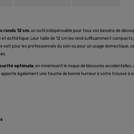
s ronds 12 cm
, un outil indispensable pour tous vos besoins de déco
té et esthétique. Leur taille de 12 cm les rend suffisamment compacts p
e soit pour les professionnels du soin ou pour un usage domestique, c
es.
curité optimale
, en minimisant le risque de blessures accidentelles, c
f apporte également une touche de bonne humeur à votre trousse à outi
ds