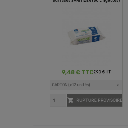
Surfaces SANITIZER (80 Lingettes)
9,48 € TTC
7,90 € HT

RUPTURE PROVISOIRE