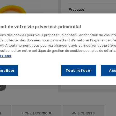
Pratiques
Economiques
Se loge partout
ect de votre vie privée est primordial
sons des cookies pour vous proposer un contenu en fonction de vos int
Conditionnement
 de collecter des données nous permettant d’améliorer l’expérience cli
BOITE (x25 u
net. A tout moment vous pourrez changer d’avis et modifier vos préfér
si consulter notre politique de gestion de cookies pour plus de détails
Quantité
ations
naliser
Tout refuser
Ac
A
PLUS DE DÉTAILS
er
T
FICHE TECHNIQUE
AVIS CLIENTS