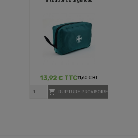
Situations D'urgences
13,92 € TTC
11,60 € HT

RUPTURE PROVISOIRE