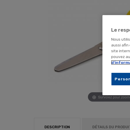
Le resp
Nous utili
aussi afin
site inter
pouvez aus
d'inform
Person
Survolez pour zoom
DESCRIPTION
DÉTAILS DU PRODUI