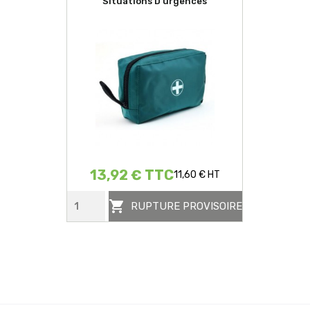
Situations D'urgences
13,92 € TTC
11,60 € HT

RUPTURE PROVISOIRE