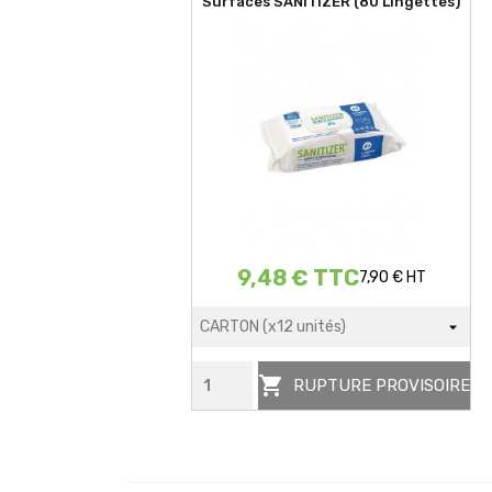
Surfaces SANITIZER (80 Lingettes)
9,48 € TTC
7,90 € HT

RUPTURE PROVISOIRE