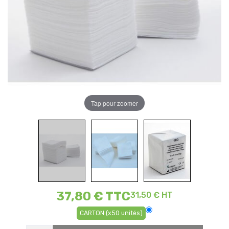
Tap pour zoomer
37,80 €
TTC
31,50 € HT
CARTON (x50 unités)