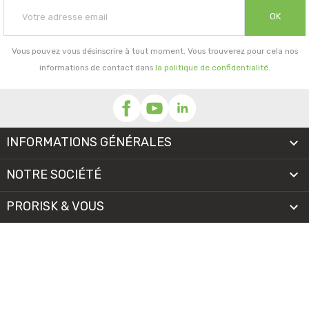
OK
Vous pouvez vous désinscrire à tout moment. Vous trouverez pour cela nos
informations de contact dans
la politique de confidentialité
.
INFORMATIONS GÉNÉRALES

NOTRE SOCIÉTÉ

PRORISK & VOUS

NOS SERVICES

PAIEMENT
MENTIONS LÉGALES
-
CGV/CGU
-
COOKIES