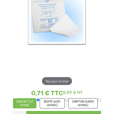
Tap pour zoomer
0,71 €
TTC
0,59 € HT
SACHET (x1
BOITE (x50
CARTON (x400
unité)
unités)
unités)