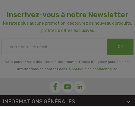
Inscrivez-vous à notre Newsletter
Ne ratez plus aucune promotion, découvrez de nouveaux produits,
profitez d'offres exclusives
OK
Vous pouvez vous désinscrire à tout moment. Vous trouverez pour cela nos
informations de contact dans
la politique de confidentialité
.
INFORMATIONS GÉNÉRALES

NOTRE SOCIÉTÉ

PRORISK & VOUS
