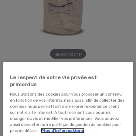
Tap pour zoomer
9,65 €
TTC
8,04 € HT
Le respect de votre vie privée est
CARTON (x480 unités)
SACHET (x12 unités)
primordial
TEMPORAIREMENT EN RUPTURE
Nous utilisons des cookies pour vous proposer un contenu
en fonction de vos intérêts, mais aussi afin de collecter des
ME PRÉVENIR
données nous permettant d’améliorer l’expérience client
sur notre site internet. A tout moment vous pourrez
changer d’avis et modifier vos préférences. Vous pouvez
aussi consulter notre politique de gestion de cookies pour
plus de détails.
Plus d'informations
Pour tout type de fixation