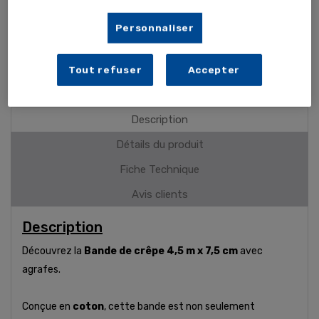
Avec agrafes de fixation
Emballage individuel
Personnaliser
PLUS DE DÉTAILS
Tout refuser
Accepter
Description
Détails du produit
Fiche Technique
Avis clients
Description
Découvrez la
Bande de crêpe 4,5 m x 7,5 cm
avec
agrafes.
Conçue en
coton
, cette bande est non seulement