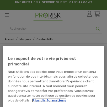
UNE QUESTION ? SERVICE CLIENT : 04 51 42 06 62
par France Sécurité
Accueil
Marques
Gaston Mille
Marques
Le respect de votre vie privée est
Liste des produits de la marque
primordial
Gaston Mille
Nous utilisons des cookies pour vous proposer un contenu
en fonction de vos intérêts, mais aussi afin de collecter des
La société Gaston Mille propose des chaussures de sécurité
données nous permettant d’améliorer l’expérience client
sur notre site internet. A tout moment vous pourrez
et accessoires depuis 1960. Fabrication française à hauteur
changer d’avis et modifier vos préférences. Vous pouvez
de 80%, cette société offre un service de proximité et une
aussi consulter notre politique de gestion de cookies pour
valeur sure des produits.
plus de détails.
Plus d'informations