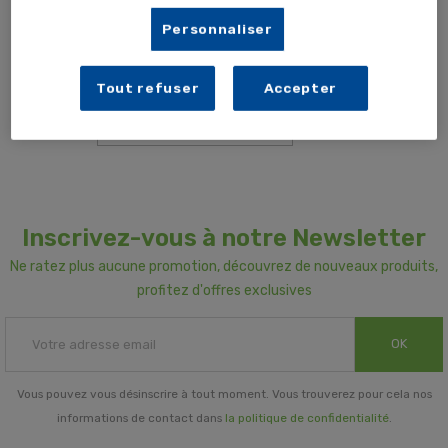
Personnaliser
Désolé pour la gêne occasionnée
Renouvelez votre recherche
Tout refuser
Accepter
Inscrivez-vous à notre Newsletter
Ne ratez plus aucune promotion, découvrez de nouveaux produits,
profitez d'offres exclusives
OK
Vous pouvez vous désinscrire à tout moment. Vous trouverez pour cela nos
informations de contact dans
la politique de confidentialité
.