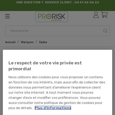
UNE QUESTION ? SERVICE CLIENT : 04 51 42 06 62
par France Sécurité
Accueil
Marques
Epika
Marques
Le respect de votre vie privée est
Liste des produits de la marque
primordial
Epika
Nous utilisons des cookies pour vous proposer un contenu
en fonction de vos intérêts, mais aussi afin de collecter des
Epika est une marque de France Sécurité, une des filiales du
données nous permettant d’améliorer l’expérience client
sur notre site internet. A tout moment vous pourrez
groupe BUNZL, le leader mondial de la distribution
changer d’avis et modifier vos préférences. Vous pouvez
d’équipements de protection individuelle, d’emballages et de
aussi consulter notre politique de gestion de cookies pour
produits d’hygiène,
plus de détails.
Plus d'informations