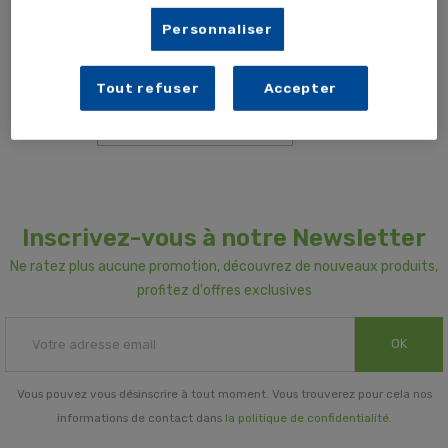
Personnaliser
Désolé pour la gêne occasionnée
Renouvelez votre recherche
Tout refuser
Accepter
Inscrivez-vous à notre Newsletter
Ne ratez plus aucune promotion, découvrez de nouveaux produits,
profitez d'offres exclusives
OK
Vous pouvez vous désinscrire à tout moment. Vous trouverez pour cela nos
informations de contact dans
la politique de confidentialité
.