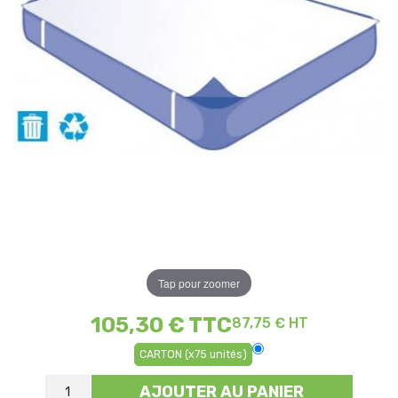
Tap pour zoomer
105,30 €
TTC
87,75 € HT
CARTON (x75 unités)
AJOUTER AU PANIER