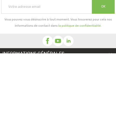
OK
Vous pouvez vous désinscrire à tout moment. Vous trouverez pour cela nos
informations de contact dans
la politique de confidentialité
.
INFORMATIONS GÉNÉRALES

NOTRE SOCIÉTÉ

PRORISK & VOUS

NOS SERVICES

PAIEMENT
MENTIONS LÉGALES
-
CGV/CGU
-
COOKIES