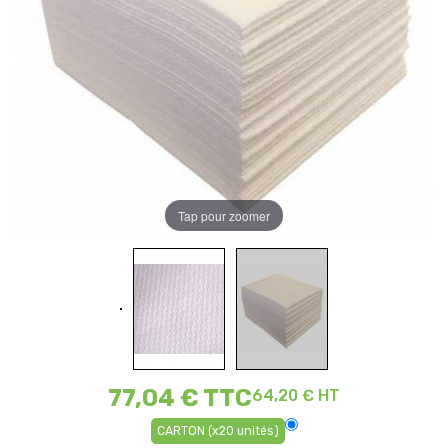
Tap pour zoomer
77,04 €
TTC
64,20 € HT
CARTON (x20 unités)