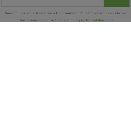
Vous pouvez vous désinscrire à tout moment. Vous trouverez pour cela nos
informations de contact dans
la politique de confidentialité
.
INFORMATIONS GÉNÉRALES

NOTRE SOCIÉTÉ

PRORISK & VOUS

NOS SERVICES

PAIEMENT
MENTIONS LÉGALES
-
CGV/CGU
-
COOKIES