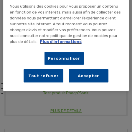
Nous utilisons des cookies pour vous proposer un contenu
en fonction de vos intérêts, mais aussi afin de collecter des
données nous permettant d’améliorer l’expérience client
sur notre site internet. A tout moment vous pourrez
11,40 €
TTC
9,50 € HT
changer d’avis et modifier vos préférences. Vous pouvez
aussi consulter notre politique de gestion de cookies pour
TEMPORAIREMENT EN RUPTURE
plus de détails.
Plus d'informations
ME PRÉVENIR
Personnaliser
Tout refuser
Accepter
Désinfection à large spectre
Écocertifié
Test produit Phago'Sanit
PLUS DE DÉTAILS