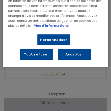
en fonction de vos intérêts, mais aussi afin de collecter des
données nous permettant d’améliorer l’expérience client
ME PRÉVENIR
sur notre site internet. A tout moment vous pourrez
changer d’avis et modifier vos préférences. Vous pouvez
aussi consulter notre politique de gestion de cookies pour
plus de détails.
Plus d'informations
Effet anti-pluie et anti-buée
Personnaliser
Vitres et surfaces
Tout refuser
Accepter
Test produit Nettoyant C'SUN
PLUS DE DÉTAILS
Description
Détails du produit