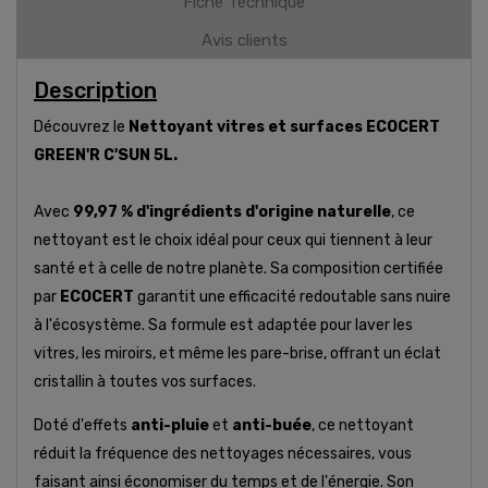
Fiche Technique
Avis clients
Description
Découvrez le
Nettoyant vitres et surfaces ECOCERT
GREEN'R C'SUN 5L.
Avec
99,97 % d'ingrédients d'origine naturelle
, ce
nettoyant est le choix idéal pour ceux qui tiennent à leur
santé et à celle de notre planète. Sa composition certifiée
par
ECOCERT
garantit une efficacité redoutable sans nuire
à l'écosystème. Sa formule est adaptée pour laver les
vitres, les miroirs, et même les pare-brise, offrant un éclat
cristallin à toutes vos surfaces.
Doté d'effets
anti-pluie
et
anti-buée
, ce nettoyant
réduit la fréquence des nettoyages nécessaires, vous
faisant ainsi économiser du temps et de l'énergie. Son