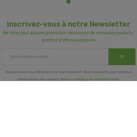
Inscrivez-vous à notre Newsletter
Ne ratez plus aucune promotion, découvrez de nouveaux produits,
profitez d'offres exclusives
OK
Vous pouvez vous désinscrire à tout moment. Vous trouverez pour cela nos
informations de contact dans
la politique de confidentialité
.
INFORMATIONS GÉNÉRALES

NOTRE SOCIÉTÉ
