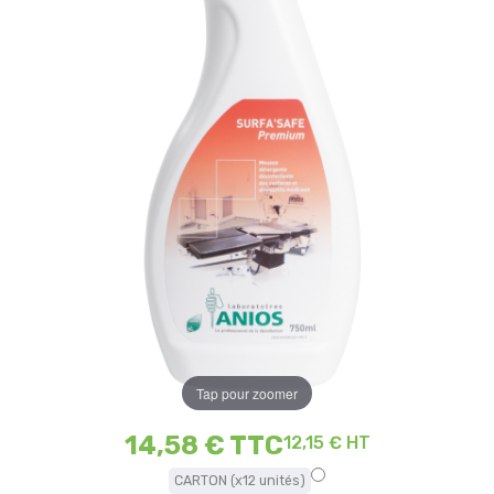
Tap pour zoomer
14,58 €
TTC
12,15 € HT
CARTON (x12 unités)