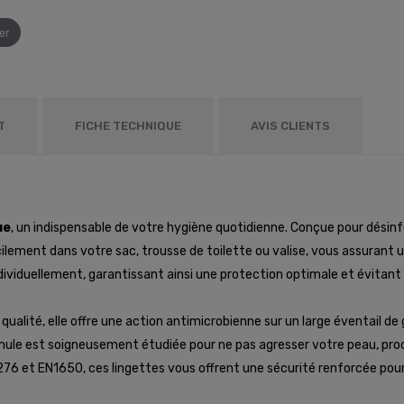
er
T
FICHE TECHNIQUE
AVIS CLIENTS
ue
, un indispensable de votre hygiène quotidienne. Conçue pour dési
acilement dans votre sac, trousse de toilette ou valise, vous assurant
dividuellement, garantissant ainsi une protection optimale et évitan
ualité, elle offre une action antimicrobienne sur un large éventail de 
rmule est soigneusement étudiée pour ne pas agresser votre peau, pro
76 et EN1650, ces lingettes vous offrent une sécurité renforcée pour