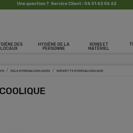
Une question ? Service Client : 04 51 42 06 62
YGIÈNE DES
HYGIÈNE DE LA
SOINS ET
T
LOCAUX
PERSONNE
MATÉRIEL
RPS
GELS HYDROALCOOLIQUES
SERVIETTE HYDROALCOOLIQUE
COOLIQUE