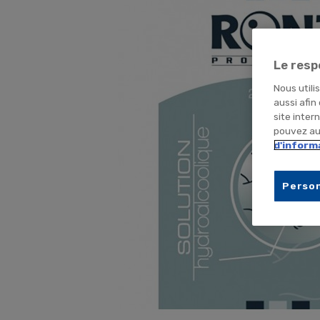
Le resp
Nous utili
aussi afin
site inter
pouvez aus
d'inform
Person