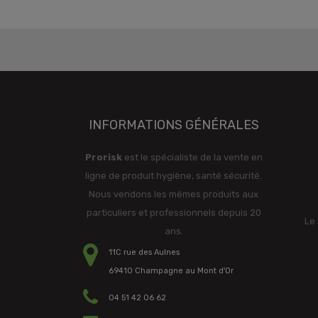
INFORMATIONS GÉNÉRALES
Prorisk
est le spécialiste de la vente en
ligne de produit hygiène, santé sécurité.
Nous vendons les mêmes produits aux
particuliers et professionnels depuis 20
Le 
ans.
11C rue des Aulnes
69410 Champagne au Mont d'Or
04 51 42 06 62