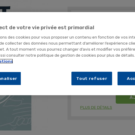
favorite
2,16 €
TTC
1,80 € HT
ect de votre vie privée est primordial
sons des cookies pour vous proposer un contenu en fonction de vos int
Lingette imprégnée hydroalcoo
 de collecter des données nous permettant d’améliorer l’expérience cli
net. A tout moment vous pourrez changer d’avis et modifier vos préfér
si consulter notre politique de gestion de cookies pour plus de détails
Conditionnement
ations
SACHET (x10 u
Quantité
naliser
Tout refuser
Ac
A
PLUS DE DÉTAILS