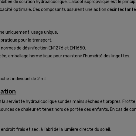
bibée de solution hydroalcoolique. L'alcool isopropylique est le princi
fficacité optimale. Ces composants assurent une action désinfectant
terne uniquement, usage unique.
 pratique pour le transport.
ux normes de désinfection EN1276 et EN1650.
orcée, emballage hermétique pour maintenir l'humidité des lingettes.
chet individuel de 2 ml.
sation
ez la serviette hydroalcoolique sur des mains sèches et propres. Frot
 les sources de chaleur et tenez hors de portée des enfants. En cas de
roit frais et sec, à l'abri de la lumière directe du soleil.