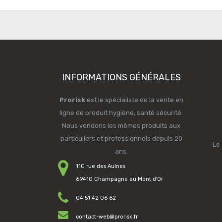
INFORMATIONS GÉNÉRALES
Prorisk
est le spécialiste de la vente en
ligne de produit hygiène, santé sécurité.
Nous vendons les mêmes produits aux
particuliers et professionnels depuis 20
Le 
ans.
11C rue des Aulnes
69410 Champagne au Mont d'Or
04 51 42 06 62
contact-web@prorisk.fr