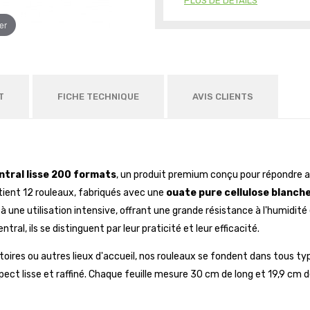
PLUS DE DÉTAILS
er
T
FICHE TECHNIQUE
AVIS CLIENTS
ntral lisse 200 formats
, un produit premium conçu pour répondre au
ient 12 rouleaux, fabriqués avec une
ouate pure cellulose blanch
une utilisation intensive, offrant une grande résistance à l'humidité
ral, ils se distinguent par leur praticité et leur efficacité.
oratoires ou autres lieux d'accueil, nos rouleaux se fondent dans tous
pect lisse et raffiné. Chaque feuille mesure 30 cm de long et 19,9 cm 