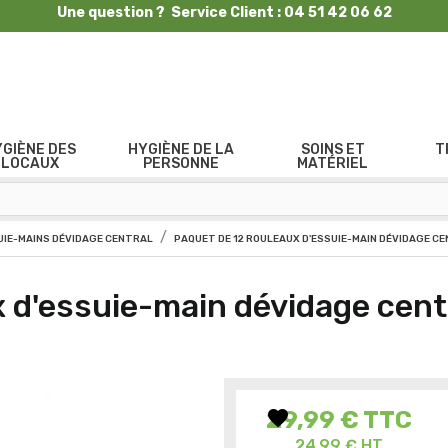
Une question ? Service Client : 04 51 42 06 62
YGIÈNE DES
HYGIÈNE DE LA
SOINS ET
T
LOCAUX
PERSONNE
MATÉRIEL
UIE-MAINS DÉVIDAGE CENTRAL
PAQUET DE 12 ROULEAUX D'ESSUIE-MAIN DÉVIDAGE C
 d'essuie-main dévidage cent
favorite
29,99 €
TTC
24,99 € HT