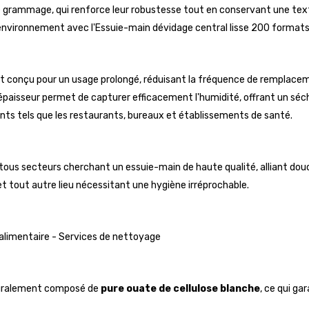
de grammage, qui renforce leur robustesse tout en conservant une tex
l'environnement avec l'Essuie-main dévidage central lisse 200 formats
st conçu pour un usage prolongé, réduisant la fréquence de remplace
 épaisseur permet de capturer efficacement l'humidité, offrant un séc
ents tels que les restaurants, bureaux et établissements de santé.
ous secteurs cherchant un essuie-main de haute qualité, alliant douceur
et tout autre lieu nécessitant une hygiène irréprochable.
 alimentaire - Services de nettoyage
égralement composé de
pure ouate de cellulose blanche
, ce qui ga