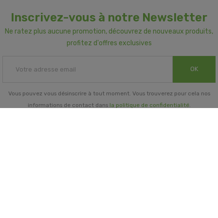
Inscrivez-vous à notre Newsletter
Ne ratez plus aucune promotion, découvrez de nouveaux produits,
profitez d'offres exclusives
OK
Vous pouvez vous désinscrire à tout moment. Vous trouverez pour cela nos
informations de contact dans
la politique de confidentialité
.
INFORMATIONS GÉNÉRALES

NOTRE SOCIÉTÉ

PRORISK & VOUS
