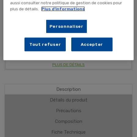
AJOUTER AU PANIER
aussi consulter notre politique de gestion de cookies pour
plus de détails.
Plus d'informations
Personnaliser
Protection visiteur complète
Pour conserver l'hygiène des locaux
Tout refuser
Accepter
Légère et confortable à porter
PLUS DE DÉTAILS
Description
Détails du produit
Précautions
Composition
Fiche Technique