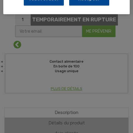
PALETTE (x800 unités)
BOITE (x1 unité)
TEMPORAIREMENT EN RUPTURE
ME PRÉVENIR
Contact alimentaire
En boite de 100
Usage unique
PLUS DE DÉTAILS
Description
Détails du produit