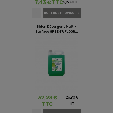
7,43 € TTC
6,19 € HT
RUPTURE PROVISOIRE
Bidon Détergent Multi-
Surface GREEN'R FLOORS
5L
32,28 €
26,90 €
TTC
HT