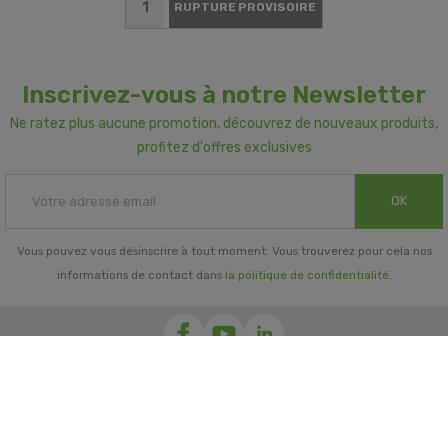
RUPTURE PROVISOIRE
Inscrivez-vous à notre Newsletter
Ne ratez plus aucune promotion, découvrez de nouveaux produits,
profitez d'offres exclusives
OK
Vous pouvez vous désinscrire à tout moment. Vous trouverez pour cela nos
informations de contact dans
la politique de confidentialité
.
INFORMATIONS GÉNÉRALES

NOTRE SOCIÉTÉ
