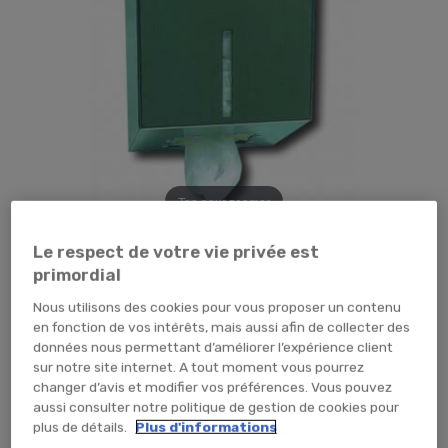
Tap pour zoomer
226,19 €
TTC
188,49 € HT
Le respect de votre vie privée est
primordial
PIECE (x1 unité)
Nous utilisons des cookies pour vous proposer un contenu
TEMPORAIREMENT EN RUPTURE
en fonction de vos intérêts, mais aussi afin de collecter des
données nous permettant d’améliorer l’expérience client
ME PRÉVENIR
sur notre site internet. A tout moment vous pourrez
changer d’avis et modifier vos préférences. Vous pouvez
aussi consulter notre politique de gestion de cookies pour
plus de détails.
Plus d'informations