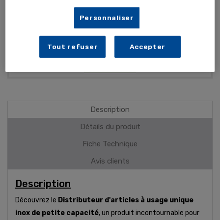
Aux normes
Personnaliser
Résistant
Indicateur de niveau de remplissage
Tout refuser
Accepter
PLUS DE DÉTAILS
Description
Détails du produit
Fiche Technique
Avis clients
Description
Découvrez le
Distributeur d'articles à usage unique
inox de petite capacité
, un produit incontournable pour