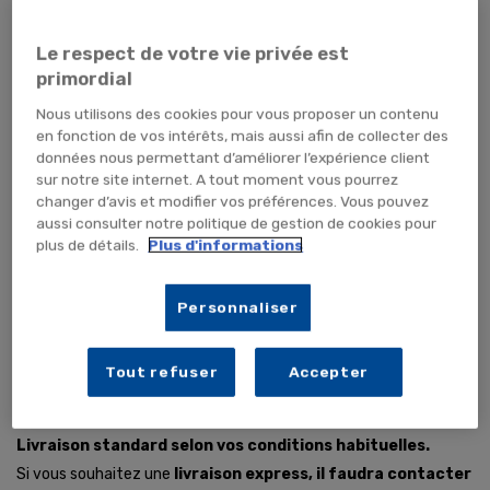
4 - Quels sont les moyens de paiement
Le respect de votre vie privée est
acceptés ?
primordial
Nous acceptons les règlements par
chèque, virement
Nous utilisons des cookies pour vous proposer un contenu
bancaire, mandat administratif
, et exclusivement sur le
en fonction de vos intérêts, mais aussi afin de collecter des
données nous permettant d’améliorer l’expérience client
web :
par carte bancaire et paypal
.
sur notre site internet. A tout moment vous pourrez
Pour tout nouveau client,
la première commande est à
changer d’avis et modifier vos préférences. Vous pouvez
régler avant expédition
(exception faite pour les sociétés
aussi consulter notre politique de gestion de cookies pour
plus de détails.
Plus d'informations
réglant par Mandat administratif). Puis, selon votre situation
financière,
des délais de règlement peuvent être mis en
place
.
Personnaliser
Tout refuser
Accepter
5 - Quels modes de livraison sont
disponibles ?
Livraison standard selon vos conditions habituelles.
Si vous souhaitez une
livraison express, il faudra contacter