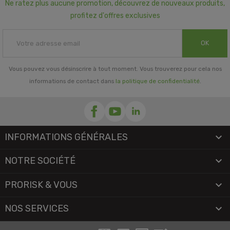
Ne ratez plus aucune promotion, découvrez de nouveaux produits,
profitez d'offres exclusives
OK
Vous pouvez vous désinscrire à tout moment. Vous trouverez pour cela nos
informations de contact dans
la politique de confidentialité
.
INFORMATIONS GÉNÉRALES

NOTRE SOCIÉTÉ

PRORISK & VOUS

NOS SERVICES
