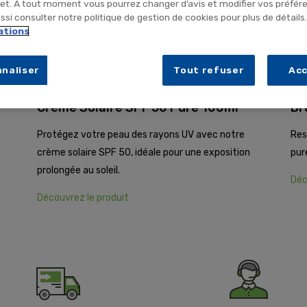
net. A tout moment vous pourrez changer d’avis et modifier vos préfér
si consulter notre politique de gestion de cookies pour plus de détails
ations
naliser
Tout refuser
Ac
Crème Solaire SPF 50 Pure 100ml
Br
Protégez votre peau des rayons UV avec notre
Res
crème solaire SPF 50, idéale pour une exposition
pur
prolongée au soleil.
Déc
Découvrez le produit