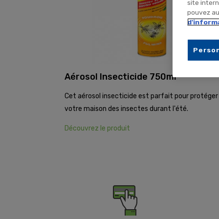
site inter
pouvez aus
d'inform
Person
Aérosol Insecticide 750ml
Cet aérosol insecticide est parfait pour protéger
votre maison des insectes durant l'été.
Découvrez le produit