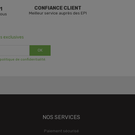
CONFIANCE CLIENT
1
Meilleur service auprès des EPI
vous
s exclusives
OK
 politique de confidentialité
.
NOS SERVICES
Paiement sécurisé