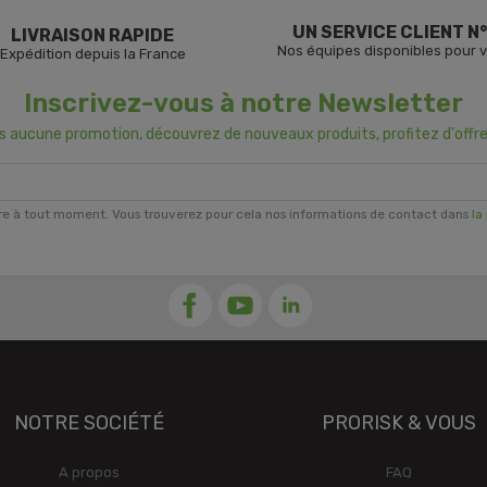
UN SERVICE CLIENT N°
LIVRAISON RAPIDE
Nos équipes disponibles pour 
Expédition depuis la France
Inscrivez-vous à notre Newsletter
us aucune promotion, découvrez de nouveaux produits, profitez d'offre
re à tout moment. Vous trouverez pour cela nos informations de contact dans
la
NOTRE SOCIÉTÉ
PRORISK & VOUS
A propos
FAQ