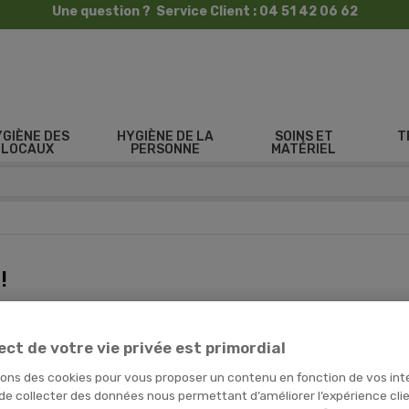
Une question ? Service Client : 04 51 42 06 62
YGIÈNE DES
HYGIÈNE DE LA
SOINS ET
T
LOCAUX
PERSONNE
MATÉRIEL
!
ect de votre vie privée est primordial
sons des cookies pour vous proposer un contenu en fonction de vos int
 de collecter des données nous permettant d’améliorer l’expérience cli