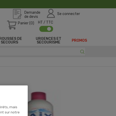
Demande
Se connecter
de devis
HT / TTC
Panier (0)
ROUSSES DE
URGENCES ET
PROMOS
SECOURS
SECOURISME
érêts, mais
ent sur notre