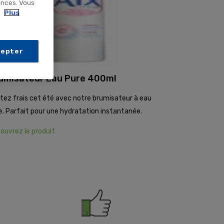
ences. Vous
.
Plus
cepter
umisateur Eau Pure 400ml
tez frais cet été avec notre brumisateur à eau
e. Parfait pour une hydratation instantanée.
ouvrez le produit