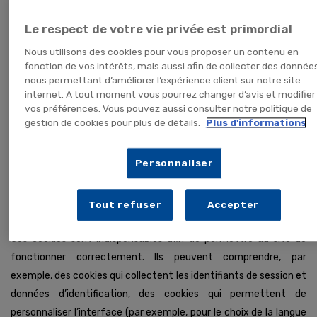
En général, les cookies recueillent des informations telles que
Le respect de votre vie privée est primordial
l’adresse IP de l’utilisateur, le type de navigateur, le système
Nous utilisons des cookies pour vous proposer un contenu en
d'exploitation, les URL de référence, la date et le temps de
fonction de vos intérêts, mais aussi afin de collecter des donnée
visite, et des détails sur les actions que vous effectuez sur un
nous permettant d’améliorer l’expérience client sur notre site
internet. A tout moment vous pourrez changer d’avis et modifier
site web.
vos préférences. Vous pouvez aussi consulter notre politique de
Quel type de cookies utilisons-nous ?
gestion de cookies pour plus de détails.
Plus d'informations
Nous déposons plusieurs types de cookies sur notre site internet
Personnaliser
Cookies strictement nécessaires
Tout refuser
Accepter
Notre site dépose des cookies techniques.
Ces cookies sont indispensables afin de permettre au site de
fonctionner correctement. Ils peuvent comprendre, par
exemple, des cookies qui collectent les identifiants de session et
données d’identification, des cookies qui permettent de
personnaliser l’interface (par exemple, pour le choix de la langue