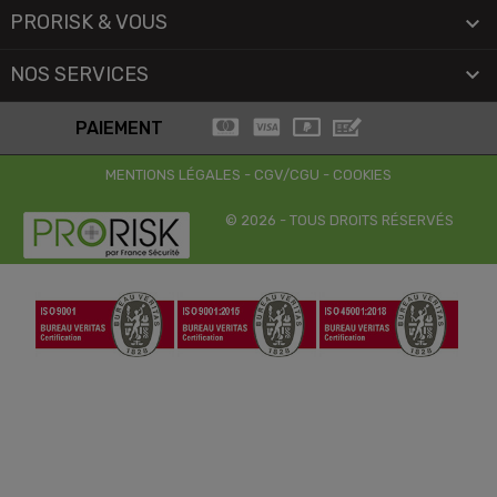
PRORISK & VOUS

NOS SERVICES

PAIEMENT
MENTIONS LÉGALES
-
CGV/CGU
-
COOKIES
© 2026 - TOUS DROITS RÉSERVÉS