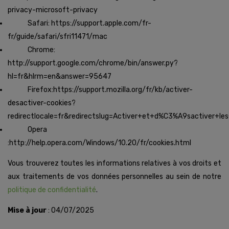
privacy-microsoft-privacy
Safari: https://support.apple.com/fr-
fr/guide/safari/sfri11471/mac
Chrome:
http://support.google.com/chrome/bin/answer.py?
hl=fr&hlrm=en&answer=95647
Firefox:https://support.mozilla.org/fr/kb/activer-
desactiver-cookies?
redirectlocale=fr&redirectslug=Activer+et+d%C3%A9sactiver+le
Opera
:http://help.opera.com/Windows/10.20/fr/cookies.html
Vous trouverez toutes les informations relatives à vos droits et
aux traitements de vos données personnelles au sein de notre
politique de confidentialité
.
Mise à jour
: 04/07/2025