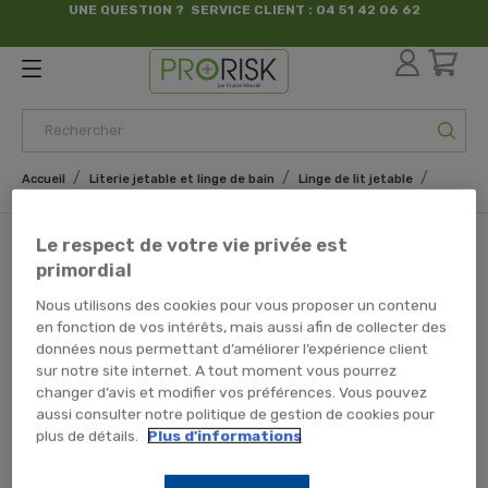
UNE QUESTION ? SERVICE CLIENT : 04 51 42 06 62
par France Sécurité
Accueil
Literie jetable et linge de bain
Linge de lit jetable
Oreillers jetables 40x70
Oreillers jetables 40x70
Le respect de votre vie privée est
primordial
Nous utilisons des cookies pour vous proposer un contenu
en fonction de vos intérêts, mais aussi afin de collecter des
données nous permettant d’améliorer l’expérience client
sur notre site internet. A tout moment vous pourrez
Désolé pour la gêne occasionnée
changer d’avis et modifier vos préférences. Vous pouvez
aussi consulter notre politique de gestion de cookies pour
Renouvelez votre recherche
plus de détails.
Plus d'informations