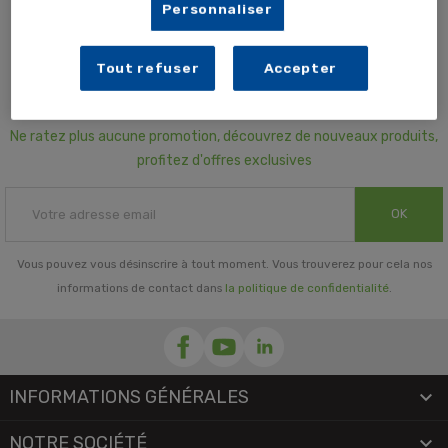
Personnaliser
Tout refuser
Accepter
Inscrivez-vous à notre Newsletter
Ne ratez plus aucune promotion, découvrez de nouveaux produits,
profitez d'offres exclusives
OK
Vous pouvez vous désinscrire à tout moment. Vous trouverez pour cela nos
informations de contact dans
la politique de confidentialité
.
INFORMATIONS GÉNÉRALES

NOTRE SOCIÉTÉ
