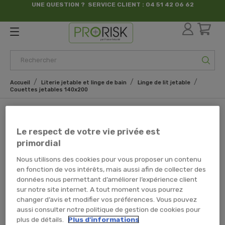
UNE QUESTION ? SERVICE CLIENT : 04 51 42 06 62
par France Sécurité
Accueil
Literie jetable et linge de bain
Linge de lit jetable
Couettes jetables 140x200
Couettes jetables 140x200
Le respect de votre vie privée est
Il y a 1 produit.
primordial
Nous utilisons des cookies pour vous proposer un contenu
en fonction de vos intérêts, mais aussi afin de collecter des
données nous permettant d’améliorer l’expérience client
Couette Jetable Semi-
Durable 1 Personne -
sur notre site internet. A tout moment vous pourrez
140x200cm
changer d’avis et modifier vos préférences. Vous pouvez
aussi consulter notre politique de gestion de cookies pour
plus de détails.
Plus d'informations