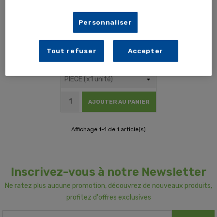
Personnaliser
Tout refuser
Accepter
16,79 € TTC
13,99 € HT
AJOUTER AU PANIER
Affichage 1-1 de 1 article(s)
Inscrivez-vous à notre Newsletter
Ne ratez plus aucune promotion, découvrez de nouveaux produits,
profitez d'offres exclusives