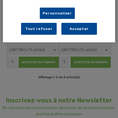
Personnaliser
Tout refuser
Accepter
182,70 €
56,70 € TTC
152,25 €
47,25 € HT
TTC
HT
AJOUTER AU PANIER
AJOUTER AU PANIER
Affichage 1-2 de 2 article(s)
Inscrivez-vous à notre Newsletter
Ne ratez plus aucune promotion, découvrez de nouveaux produits,
profitez d'offres exclusives