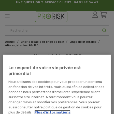
UNE QUESTION ? SERVICE CLIENT : 04 51 42 06 62
par France Sécurité
Accueil
Literie jetable et linge de bain
Linge de lit jetable
Alèses jetables 90x190
Alèses jetables 90x190
Le respect de votre vie privée est
Il y a 2 produits.
primordial
Nous utilisons des cookies pour vous proposer un contenu
en fonction de vos intérêts, mais aussi afin de collecter des
Alèse Housse Jetable
Alèse Plateau Jetable
données nous permettant d’améliorer l’expérience client
PRESTIGE - 90x190x15cm
BASIC - 90x190cm
sur notre site internet. A tout moment vous pourrez
changer d’avis et modifier vos préférences. Vous pouvez
aussi consulter notre politique de gestion de cookies pour
plus de détails.
Plus d'informations