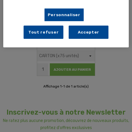
Personnaliser
Tout refuser
Accepter
172,80 €
144,00 €
TTC
HT
AJOUTER AU PANIER
Affichage 1-1 de 1 article(s)
Inscrivez-vous à notre Newsletter
Ne ratez plus aucune promotion, découvrez de nouveaux produits,
profitez d'offres exclusives