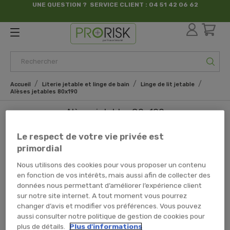
UNE QUESTION ? SERVICE CLIENT : 04 51 42 06 62
par France Sécurité
Accueil
Literie jetable et linge de bain
Linge de lit jetable
Alèses jetables 80x190
Alèses jetables 80x190
Le respect de votre vie privée est
Il y a 1 produit.
primordial
Nous utilisons des cookies pour vous proposer un contenu
en fonction de vos intérêts, mais aussi afin de collecter des
Alèse Housse Jetable
données nous permettant d’améliorer l’expérience client
PRESTIGE - 80x190x15cm
sur notre site internet. A tout moment vous pourrez
changer d’avis et modifier vos préférences. Vous pouvez
aussi consulter notre politique de gestion de cookies pour
plus de détails.
Plus d'informations