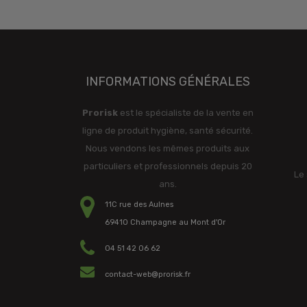
INFORMATIONS GÉNÉRALES
Prorisk
est le spécialiste de la vente en
ligne de produit hygiène, santé sécurité.
Nous vendons les mêmes produits aux
particuliers et professionnels depuis 20
Le 
ans.
11C rue des Aulnes
69410 Champagne au Mont d'Or
04 51 42 06 62
contact-web@prorisk.fr