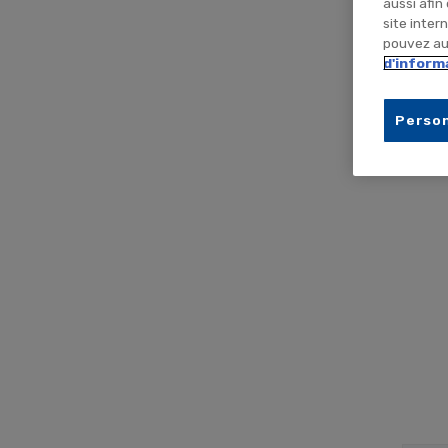
aussi afin
site inter
pouvez aus
d'inform
Person