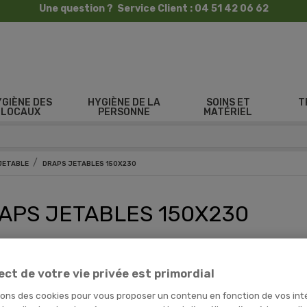
Une question ? Service Client : 04 51 42 06 62
YGIÈNE DES
HYGIÈNE DE LA
SOINS ET
T
LOCAUX
PERSONNE
MATÉRIEL
 JETABLE
DRAPS JETABLES 150X230
APS JETABLES 150X230
 a 2 produits.
ect de votre vie privée est primordial
sons des cookies pour vous proposer un contenu en fonction de vos int