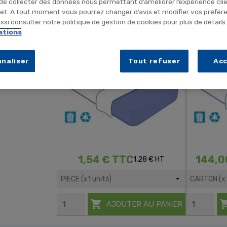
 de collecter des données nous permettant d’améliorer l’expérience cli
net. A tout moment vous pourrez changer d’avis et modifier vos préfér
si consulter notre politique de gestion de cookies pour plus de détails
Drap Plat Jetable CONFORT Pour
Drap Plat
ations
Lit 1 Personne - 150x230cm
Lit 1 
naliser
Tout refuser
Ac
1,54 € TTC
144,0
1,28 € HT

AJOUTER AU PANIER