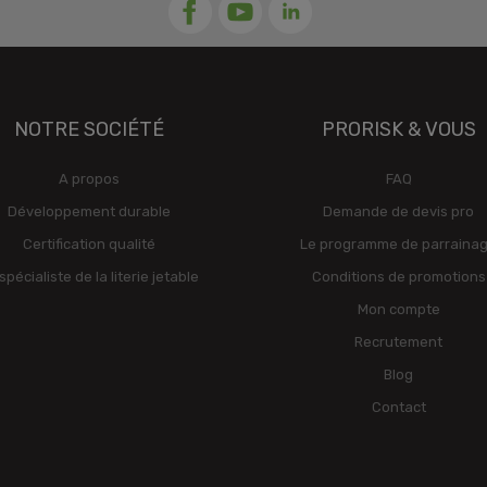
NOTRE SOCIÉTÉ
PRORISK & VOUS
A propos
FAQ
Développement durable
Demande de devis pro
Certification qualité
Le programme de parraina
spécialiste de la literie jetable
Conditions de promotions
Mon compte
Recrutement
Blog
Contact