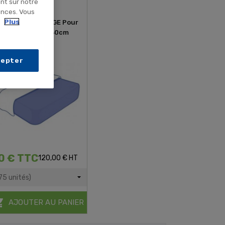
ent sur notre
ences. Vous
.
Plus
 Jetable PRESTIGE Pour
Personne - 150x230cm
cepter
0 € TTC
120,00 € HT

AJOUTER AU PANIER