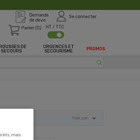
Demande
Se connecter
de devis
HT / TTC
Panier (0)
ROUSSES DE
URGENCES ET
PROMOS
SECOURS
SECOURISME

Trier par :
érêts, mais