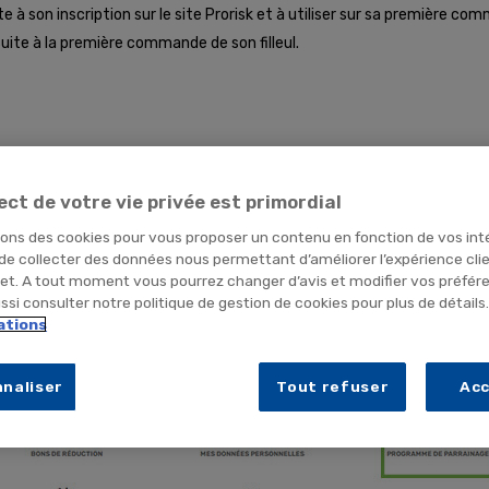
ite à son inscription sur le site Prorisk et à utiliser sur sa première co
suite à la première commande de son filleul.
ite Prorisk
.
Vous pouvez en créer un en vous rendant sur cette page
ns l'
onglet "Programme de Parrainage"
.
ect de votre vie privée est primordial
sons des cookies pour vous proposer un contenu en fonction de vos int
 de collecter des données nous permettant d’améliorer l’expérience cli
net. A tout moment vous pourrez changer d’avis et modifier vos préfér
si consulter notre politique de gestion de cookies pour plus de détails
ations
naliser
Tout refuser
Ac