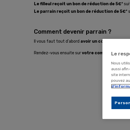
Le filleul reçoit un bon de réduction de 5€
* su
Le parrain reçoit un bon de réduction de 5€
* 
Comment devenir parrain ?
Il vous faut tout d'abord
avoir un compte sur le s
Rendez-vous ensuite sur
votre compte client
,
da
Le resp
Nous utili
aussi afin
site inter
pouvez aus
d'inform
Person