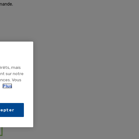
mmande.
.
érêts, mais
ent sur notre
ences. Vous
.
Plus
cepter